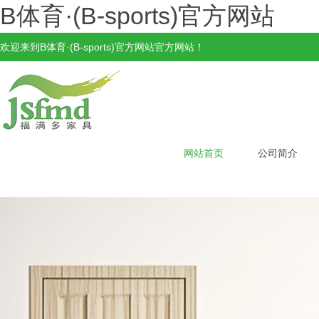
B体育·(B-sports)官方网站
欢迎来到B体育·(B-sports)官方网站官方网站！
网站首页
公司简介