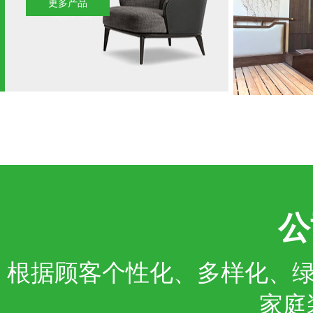
更多产品
公
根据顾客个性化、多样化、绿
家庭