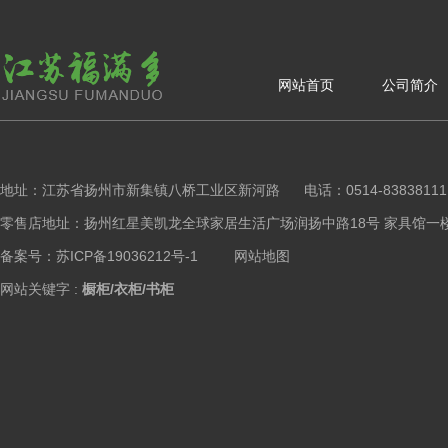
网站首页
公司简介
地址：江苏省扬州市新集镇八桥工业区新河路 电话：0514-83838111 手
零售店地址：扬州红星美凯龙全球家居生活广场润扬中路18号 家具馆一楼橱柜区 CopyRi
备案号：苏ICP备19036212号-1
网站地图
网站关键字 :
橱柜/衣柜/书柜