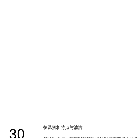
恒温酒柜特点与清洁
30