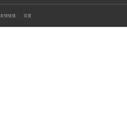
友情链接 :
百度